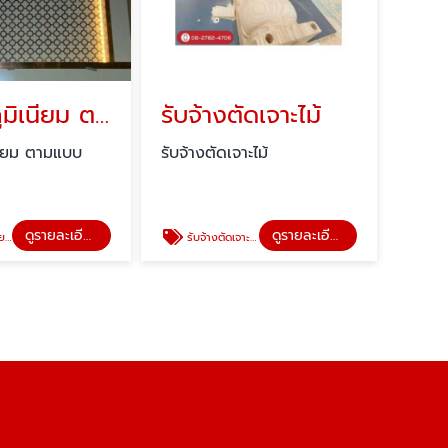
รับตัดอลูมิเนียม ตามแบบ
รับจ้างตัดเจาะไม้
เนียม ตามแบบ
รับจ้างตัดเจาะไม้
ดูรายละเอียด
ดูรายละเอียด
บบ
รับจ้างตัดเจาะไม้