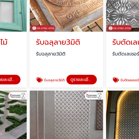
ไม้
รับฉลุลาย3มิติ
รับตัดเล
รับฉลุลาย3มิติ
รับตัดเลเซอร
ดูรายละเอียด
ดูรายละเอียด
รับฉลุลาย3มิติ
รับตัดเลเซอร