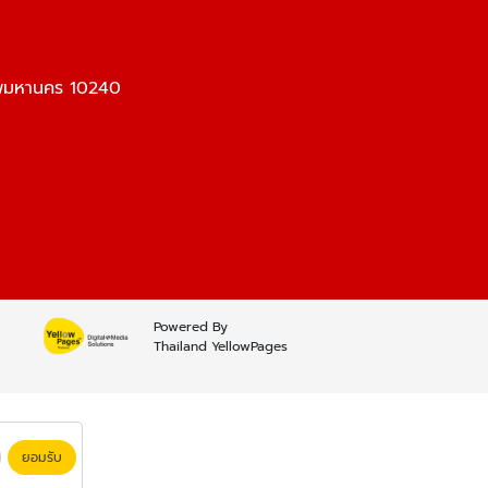
ทพมหานคร 10240
Powered By
Thailand YellowPages
ยอมรับ